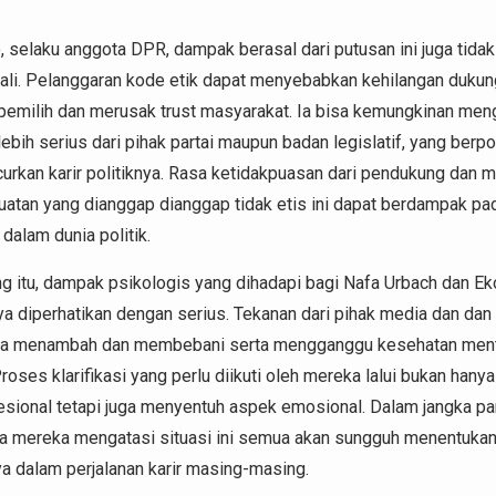
, selaku anggota DPR, dampak berasal dari putusan ini juga tidak
li. Pelanggaran kode etik dapat menyebabkan kehilangan dukun
pemilih dan merusak trust masyarakat. Ia bisa kemungkinan men
ebih serius dari pihak partai maupun badan legislatif, yang berpo
rkan karir politiknya. Rasa ketidakpuasan dari pendukung dan 
uatan yang dianggap dianggap tidak etis ini dapat berdampak p
dalam dunia politik.
g itu, dampak psikologis yang dihadapi bagi Nafa Urbach dan Ek
a diperhatikan dengan serius. Tekanan dari pihak media dan dan
a menambah dan membebani serta mengganggu kesehatan ment
roses klarifikasi yang perlu diikuti oleh mereka lalui bukan hany
fesional tetapi juga menyentuh aspek emosional. Dalam jangka pa
 mereka mengatasi situasi ini semua akan sungguh menentukan
ya dalam perjalanan karir masing-masing.