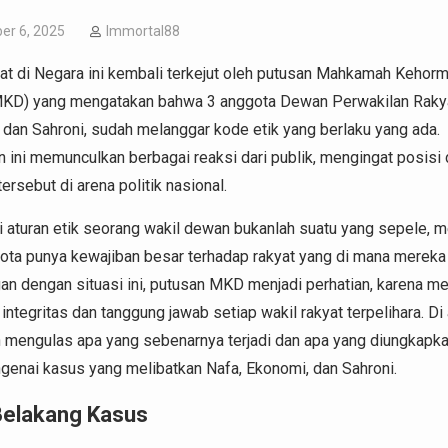
r 6, 2025
Immortal88
t di Negara ini kembali terkejut oleh putusan Mahkamah Kehorm
KD) yang mengatakan bahwa 3 anggota Dewan Perwakilan Rakya
, dan Sahroni, sudah melanggar kode etik yang berlaku yang ada.
 ini memunculkan berbagai reaksi dari publik, mengingat posisi 
 tersebut di arena politik nasional.
 aturan etik seorang wakil dewan bukanlah suatu yang sepele, 
ota punya kewajiban besar terhadap rakyat yang di mana mereka 
n dengan situasi ini, putusan MKD menjadi perhatian, karena me
ntegritas dan tanggung jawab setiap wakil rakyat terpelihara. Di ar
 mengulas apa yang sebenarnya terjadi dan apa yang diungkapka
nai kasus yang melibatkan Nafa, Ekonomi, dan Sahroni.
Belakang Kasus