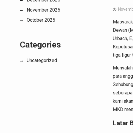
Novembe
November 2025
October 2025
Masyaraka
Dewan (M
Urbach, E
Categories
Keputusan
tiga figur
Uncategorized
Menyalahi
para angg
Sehubunga
seberapa i
kami akan
MKD menge
Latar 