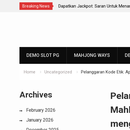
mainan Togel Daring
Dapatkan Jackpot: Saran Untuk Menang
Breaking News
egi Sukses
Skip
to
content
DEMO SLOT PG
MAHJONG WAYS
D
Home
Uncategorized
Pelanggaran Kode Etik: 
Archives
Pela
Mah
February 2026
January 2026
meng
December 2025