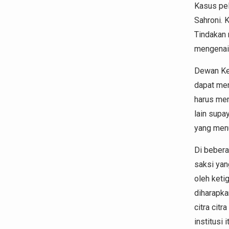
Kasus pel
Sahroni. 
Tindakan 
mengenai 
Dewan Ke
dapat men
harus mem
lain supa
yang menu
Di beber
saksi yan
oleh ketig
diharapka
citra cit
institusi i