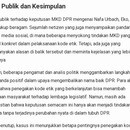
 Publik dan Kesimpulan
ublik terhadap keputusan MKD DPR mengenai Nafa Urbach, Eko,
ukup beragam. Sejumlah netizen yang juga menyampaikan panda
 media sosial, di mana beberapa menyokong tindakan MKD yang 
 konkret dalam pelaksanaan kode etik. Tetapi, ada juga yang
yakan alasan di balik tersebut dan meminta kejelasan yang lebih
ya.
ain, beberapa pengamat dan analis politik menggambarkan langk
anda positif dalam upaya mengembalikan nama baik DPR. Para ah
ahwa penegakan kode etik yang berkelanjutan bisa menambah
an masyarakat terhadap lembaga legislatif. Namun, masih ada
stian bahwa keputusan semacam ini hanya akan menjadi tindaka
 tanpa terjadinya perubahan nyata di dalam tubuh DPR.
enutup, kasus ini menunjukkan betapa pentingnya penegakan kod