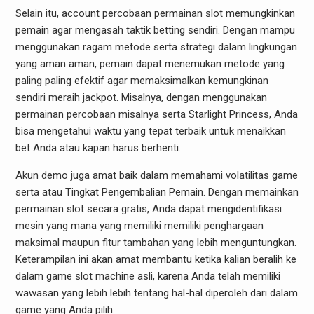
Selain itu, account percobaan permainan slot memungkinkan
pemain agar mengasah taktik betting sendiri. Dengan mampu
menggunakan ragam metode serta strategi dalam lingkungan
yang aman aman, pemain dapat menemukan metode yang
paling paling efektif agar memaksimalkan kemungkinan
sendiri meraih jackpot. Misalnya, dengan menggunakan
permainan percobaan misalnya serta Starlight Princess, Anda
bisa mengetahui waktu yang tepat terbaik untuk menaikkan
bet Anda atau kapan harus berhenti.
Akun demo juga amat baik dalam memahami volatilitas game
serta atau Tingkat Pengembalian Pemain. Dengan memainkan
permainan slot secara gratis, Anda dapat mengidentifikasi
mesin yang mana yang memiliki memiliki penghargaan
maksimal maupun fitur tambahan yang lebih menguntungkan.
Keterampilan ini akan amat membantu ketika kalian beralih ke
dalam game slot machine asli, karena Anda telah memiliki
wawasan yang lebih lebih tentang hal-hal diperoleh dari dalam
game yang Anda pilih.