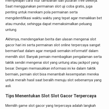
mempelajari cara fitur tambahan dari putaran free bekerja.
Saat menggunakan permainan slot uji coba gratis, juga
penting untuk merekam pola permainan serta
mengidentifikasi waktu waktu yang tepat agar menaikkan bet
atau mundur, sehingga dapat memaksimalkan peluang
untung.
Akhirnya, mendengarkan berita dan ulasan mengenai slot
gacor hari ini serta permainan slot online terpercaya sangat
bermanfaat dalam agar menjadi semakin informatif dalam
memilih slot. Banyak pemain membagikan pengalaman serta
taktik sendiri mengenai slot yang untung atau jackpot yang
besar. Dengan memasukkan informasi ini ke dalam taktik
bermain, pemain slot bisa menambah kesempatan mereka
untuk meraih hasil saat beralih menuju slot sebenarnya yang
asli.
Tips Menentukan Slot Slot Gacor Terpercaya
Memilih game slot gacor yang terpercaya adalah langkah