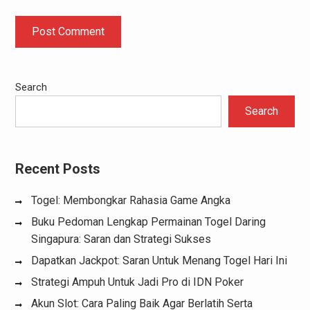
Search
Search
Recent Posts
Togel: Membongkar Rahasia Game Angka
Buku Pedoman Lengkap Permainan Togel Daring
Singapura: Saran dan Strategi Sukses
Dapatkan Jackpot: Saran Untuk Menang Togel Hari Ini
Strategi Ampuh Untuk Jadi Pro di IDN Poker
Akun Slot: Cara Paling Baik Agar Berlatih Serta