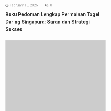
February 15, 2026
0
Buku Pedoman Lengkap Permainan Togel
Daring Singapura: Saran dan Strategi
Sukses