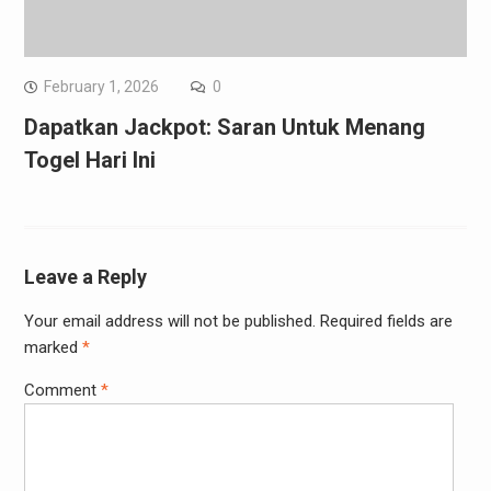
February 1, 2026
0
Dapatkan Jackpot: Saran Untuk Menang
Togel Hari Ini
Leave a Reply
Your email address will not be published.
Required fields are
marked
*
Comment
*