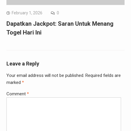
February 1, 2026
0
Dapatkan Jackpot: Saran Untuk Menang
Togel Hari Ini
Leave a Reply
Your email address will not be published.
Required fields are
marked
*
Comment
*