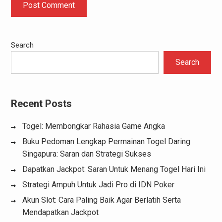
Search
Search
Recent Posts
Togel: Membongkar Rahasia Game Angka
Buku Pedoman Lengkap Permainan Togel Daring
Singapura: Saran dan Strategi Sukses
Dapatkan Jackpot: Saran Untuk Menang Togel Hari Ini
Strategi Ampuh Untuk Jadi Pro di IDN Poker
Akun Slot: Cara Paling Baik Agar Berlatih Serta
Mendapatkan Jackpot