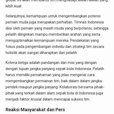
global. Ini akan membantu tim menghadapi lawan-lawan yang
lebih kuat.
Selanjutnya, kemampuan untuk mengembangkan potensi
pemain muda juga merupakan perhatian. Timnas Indonesia
diisi oleh pemain yang masih muda yang berpotensi, sehingga
pelatih diinginkan mampu memberikan arahan yang serta
mengoptimalkan kemampuan mereka. Pendekatan yang
fokus pada pengembangan individu dan strategi tim secara
holistik akan sangat diharapkan dari pelatih.
Kriteria ketiga adalah pandangan dan misi yang dengan
dengan tujuan jangka panjang sepak bola Indonesia. Pelatih
harus memiliki pemahaman yang jelas mengenai cara
mengembangkan permainan tim, baik dalam dalam jangka
pendek maupun jangka panjang. Kolaborasi bersama pihak-
pihak yang terkait dalam alam sepak bola di Indonesia juga
menjadi faktor krusial dalam mencapai sukses tim.
Reaksi Masyarakat dan Pers