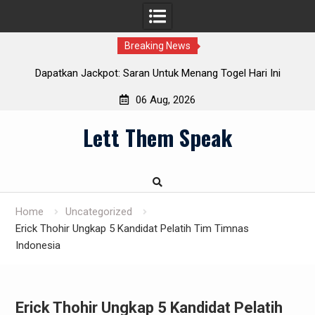
Breaking News
ura:
Dapatkan Jackpot: Saran Untuk Menang Togel Hari Ini
06 Aug, 2026
Skip
Lett Them Speak
to
content
Home
Uncategorized
Erick Thohir Ungkap 5 Kandidat Pelatih Tim Timnas
Indonesia
Erick Thohir Ungkap 5 Kandidat Pelatih