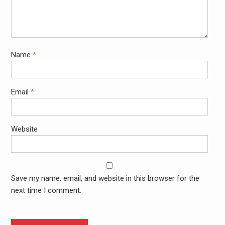
Name
*
Email
*
Website
Save my name, email, and website in this browser for the
next time I comment.