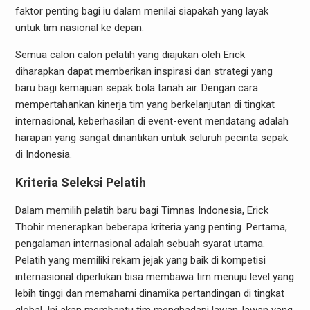
faktor penting bagi iu dalam menilai siapakah yang layak
untuk tim nasional ke depan.
Semua calon calon pelatih yang diajukan oleh Erick
diharapkan dapat memberikan inspirasi dan strategi yang
baru bagi kemajuan sepak bola tanah air. Dengan cara
mempertahankan kinerja tim yang berkelanjutan di tingkat
internasional, keberhasilan di event-event mendatang adalah
harapan yang sangat dinantikan untuk seluruh pecinta sepak
di Indonesia.
Kriteria Seleksi Pelatih
Dalam memilih pelatih baru bagi Timnas Indonesia, Erick
Thohir menerapkan beberapa kriteria yang penting. Pertama,
pengalaman internasional adalah sebuah syarat utama.
Pelatih yang memiliki rekam jejak yang baik di kompetisi
internasional diperlukan bisa membawa tim menuju level yang
lebih tinggi dan memahami dinamika pertandingan di tingkat